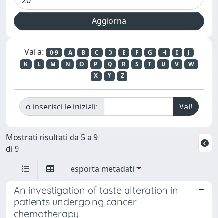
Vai a:
0-9
A
B
C
D
E
F
G
H
I
J
K
L
M
N
O
P
Q
R
S
T
U
V
W
X
Y
Z
o inserisci le iniziali:
Mostrati risultati da 5 a 9
di 9
esporta metadati
An investigation of taste alteration in
patients undergoing cancer
chemotherapy