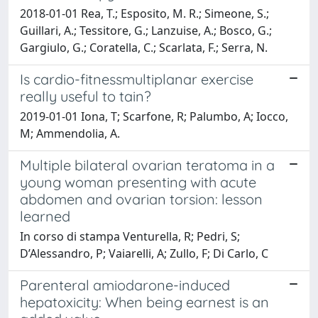
2018-01-01 Rea, T.; Esposito, M. R.; Simeone, S.;
Guillari, A.; Tessitore, G.; Lanzuise, A.; Bosco, G.;
Gargiulo, G.; Coratella, C.; Scarlata, F.; Serra, N.
Is cardio-fitnessmultiplanar exercise
really useful to tain?
2019-01-01 Iona, T; Scarfone, R; Palumbo, A; Iocco,
M; Ammendolia, A.
Multiple bilateral ovarian teratoma in a
young woman presenting with acute
abdomen and ovarian torsion: lesson
learned
In corso di stampa Venturella, R; Pedri, S;
D’Alessandro, P; Vaiarelli, A; Zullo, F; Di Carlo, C
Parenteral amiodarone-induced
hepatoxicity: When being earnest is an