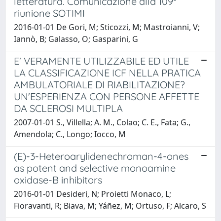
letteratura. Comunicazione alla 109°
riunione SOTIMI
2016-01-01 De Gori, M; Sticozzi, M; Mastroianni, V;
Iannò, B; Galasso, O; Gasparini, G
E' VERAMENTE UTILIZZABILE ED UTILE
LA CLASSIFICAZIONE ICF NELLA PRATICA
AMBULATORIALE DI RIABILITAZIONE?
UN'ESPERIENZA CON PERSONE AFFETTE
DA SCLEROSI MULTIPLA
2007-01-01 S., Villella; A. M., Colao; C. E., Fata; G.,
Amendola; C., Longo; Iocco, M
(E)-3-Heteroarylidenechroman-4-ones
as potent and selective monoamine
oxidase-B inhibitors
2016-01-01 Desideri, N; Proietti Monaco, L;
Fioravanti, R; Biava, M; Yáñez, M; Ortuso, F; Alcaro, S