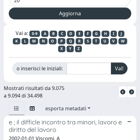
Vai a:
0-9
A
B
C
D
E
F
G
H
I
J
K
L
M
N
O
P
Q
R
S
T
U
V
W
X
Y
Z
o inserisci le iniziali:
Mostrati risultati da 9.075
a 9.094 di 34.498
esporta metadati
e ; il difficle incontro tra minori, lavoro e
diritto del lavoro
2002-01-01 Viscomi, A