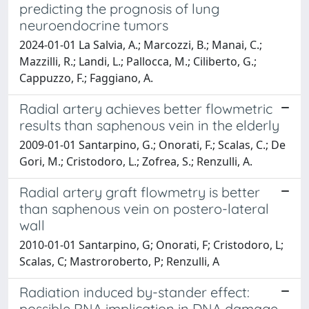
predicting the prognosis of lung
neuroendocrine tumors
2024-01-01 La Salvia, A.; Marcozzi, B.; Manai, C.;
Mazzilli, R.; Landi, L.; Pallocca, M.; Ciliberto, G.;
Cappuzzo, F.; Faggiano, A.
Radial artery achieves better flowmetric
results than saphenous vein in the elderly
2009-01-01 Santarpino, G.; Onorati, F.; Scalas, C.; De
Gori, M.; Cristodoro, L.; Zofrea, S.; Renzulli, A.
Radial artery graft flowmetry is better
than saphenous vein on postero-lateral
wall
2010-01-01 Santarpino, G; Onorati, F; Cristodoro, L;
Scalas, C; Mastroroberto, P; Renzulli, A
Radiation induced by-stander effect:
possible RNA implication in DNA damage