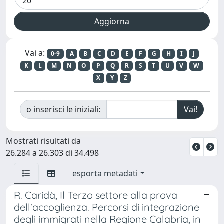
Vai a:
0-9
A
B
C
D
E
F
G
H
I
J
K
L
M
N
O
P
Q
R
S
T
U
V
W
X
Y
Z
o inserisci le iniziali:
Mostrati risultati da
26.284 a 26.303 di 34.498
esporta metadati
R. Caridà, Il Terzo settore alla prova
dell'accoglienza. Percorsi di integrazione
degli immigrati nella Regione Calabria, in