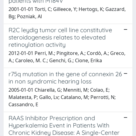
patients with M184V
2001-01-01 Torti, C; Gilleece, Y; Hertogs, K; Gazzard,
Bg; Pozniak, Al
R2C leydig tumor cell line constitutive
steroidogenesis relates to elevated
retinoylation activity
2012-01-01 Perri, M.; Pingitore, A.; Cordò, A.; Greco,
A.; Caroleo, M. C.; Genchi, G.; Cione, Erika
r75q mutation in the gene of connexin 26
in non syndromic hearing loss
2005-01-01 Chiarella, G; Menniti, M; Colao, E;
Malatesta, P; Gallo, Lv; Catalano, M; Perrotti, N;
Cassandro, E
RAAS Inhibitor Prescription and
Hyperkalemia Event in Patients With
Chronic Kidney Disease: A Single-Center