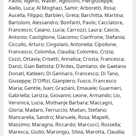
Paolo; Ageno, Walter; Agostoni, Piergiuseppe;
Aiello, Luca; Al Moghazi, Samir; Arboretti, Rosa;
Aucella, Filippo; Barbieri, Greta; Barchitta, Martina;
Bartoloni, Alessandro; Bonfanti, Paolo; Cacciatore,
Francesco; Caiano, Lucia; Carrozzi, Laura; Cascio,
Antonio; Castiglione, Giacomo; Cianfrone, Stefania;
Ciccullo, Arturo; Cingolani, Antonella; Cipollone,
Francesco; Colomba, Claudia; Colombo, Crizia;
Cozzi, Ottavia; Crisetti, Annalisa; Crosta, Francesca;
Danzi, Gian Battista; D'Ardes, Damiano; de Gaetano
Donati, Katleen; Di Gennaro, Francesco; Di Tano,
Giuseppe; D'Offizi, Gianpiero; Fusco, Francesco
Maria; Gentile, Ivan; Graziani, Emauele; Guarnieri,
Gabriella; Larizza, Giovanni; Leone, Armando; Lio,
Veronica; Lucia, Mothanje Barbara; Maccagni,
Gloria; Madaro, Ferruccio; Maitan, Stefano;
Mancarella, Sandro; Manuele, Rosa; Mapelli,
Massimo; Maragna, Riccardo; Marcucci, Rossella;
Maresca, Giulio; Marongiu, Silvia; Marotta, Claudia;