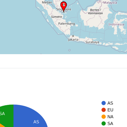
AS
EU
SA
NA
AS
SA