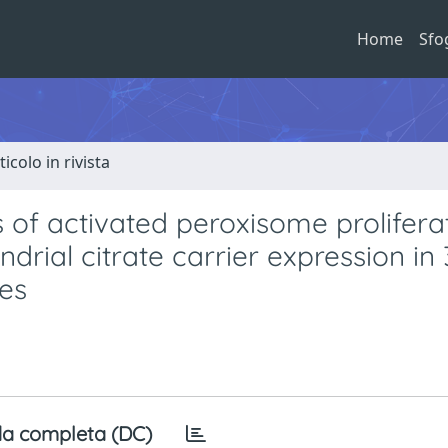
Home
Sfo
ticolo in rivista
 of activated peroxisome prolifera
drial citrate carrier expression in
es
a completa (DC)