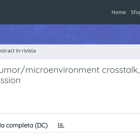
Home
Sfo
stract in rivista
 tumor/microenvironment crosstalk, 
ssion
a completa (DC)