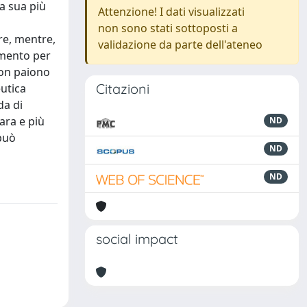
la sua più
Attenzione! I dati visualizzati
non sono stati sottoposti a
re, mentre,
validazione da parte dell'ateneo
dimento per
 non paiono
Citazioni
utica
da di
iara e più
ND
può
ND
ND
social impact