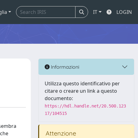
glia
IT
LOGIN
Informazioni
Utilizza questo identificativo per
citare o creare un link a questo
documento:
https://hdl.handle.net/20.500.123
17/104515
o sembra
Attenzione
nche