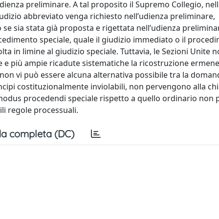
l’udienza preliminare. A tal proposito il Supremo Collegio, nel
udizio abbreviato venga richiesto nell’udienza preliminare,
 se sia stata già proposta e rigettata nell’udienza prelimina
rocedimento speciale, quale il giudizio immediato o il proce
ta in limine al giudizio speciale. Tuttavia, le Sezioni Unite
 e più ampie ricadute sistematiche la ricostruzione ermene
 non vi può essere alcuna alternativa possibile tra la doman
principi costituzionalmente inviolabili, non pervengono alla ch
 modus procedendi speciale rispetto a quello ordinario non 
li regole processuali.
a completa (DC)