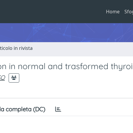
Home
Sfo
ticolo in rivista
n in normal and trasformed thyroi
SO
a completa (DC)