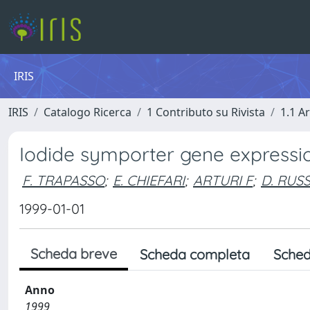
IRIS
IRIS
Catalogo Ricerca
1 Contributo su Rivista
1.1 Ar
Iodide symporter gene expressio
F. TRAPASSO
;
E. CHIEFARI
;
ARTURI F
;
D. RUS
1999-01-01
Scheda breve
Scheda completa
Sched
Anno
1999