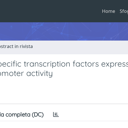
Home
Sfo
stract in rivista
ecific transcription factors express
moter activity
a completa (DC)