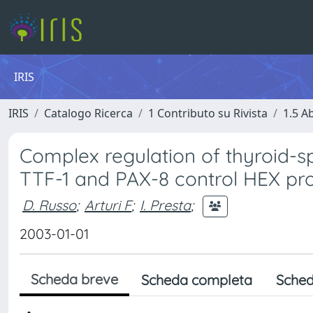
IRIS
IRIS
Catalogo Ricerca
1 Contributo su Rivista
1.5 Ab
Complex regulation of thyroid-sp
TTF-1 and PAX-8 control HEX pro
D. Russo
;
Arturi F
;
I. Presta
;
2003-01-01
Scheda breve
Scheda completa
Sched