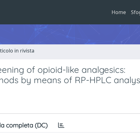
Home
Sfo
ticolo in rivista
eening of opioid-like analgesics:
thods by means of RP-HPLC analys
a completa (DC)