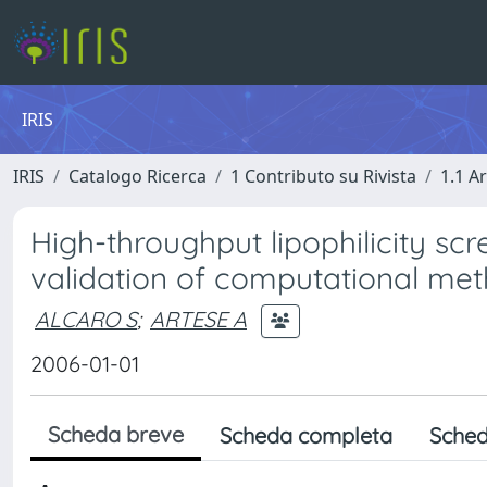
IRIS
IRIS
Catalogo Ricerca
1 Contributo su Rivista
1.1 Ar
High-throughput lipophilicity scr
validation of computational me
ALCARO S
;
ARTESE A
2006-01-01
Scheda breve
Scheda completa
Sched