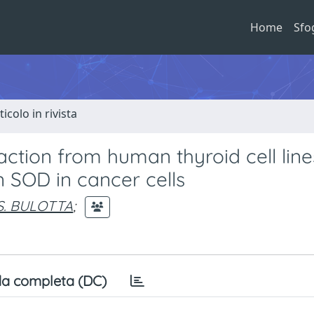
Home
Sfo
ticolo in rivista
action from human thyroid cell line
n SOD in cancer cells
S. BULOTTA
;
a completa (DC)