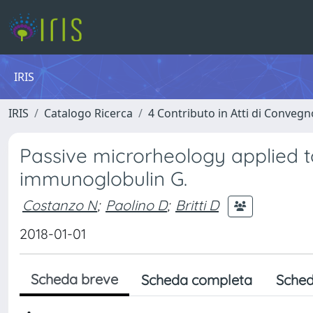
IRIS
IRIS
Catalogo Ricerca
4 Contributo in Atti di Conveg
Passive microrheology applied t
immunoglobulin G.
Costanzo N
;
Paolino D
;
Britti D
2018-01-01
Scheda breve
Scheda completa
Sched