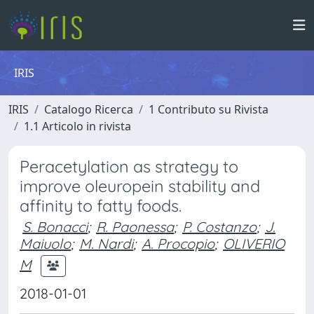
IRIS
IRIS
Catalogo Ricerca
1 Contributo su Rivista
1.1 Articolo in rivista
Peracetylation as strategy to
improve oleuropein stability and
affinity to fatty foods.
S. Bonacci
;
R. Paonessa
;
P. Costanzo
;
J.
Maiuolo
;
M. Nardi
;
A. Procopio
;
OLIVERIO
M
2018-01-01