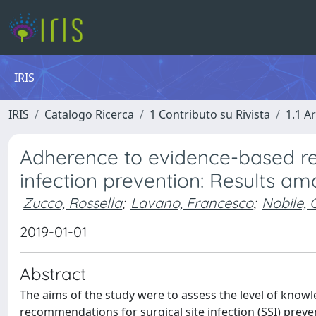
IRIS
IRIS
Catalogo Ricerca
1 Contributo su Rivista
1.1 Ar
Adherence to evidence-based re
infection prevention: Results am
Zucco, Rossella
;
Lavano, Francesco
;
Nobile,
2019-01-01
Abstract
The aims of the study were to assess the level of know
recommendations for surgical site infection (SSI) prev