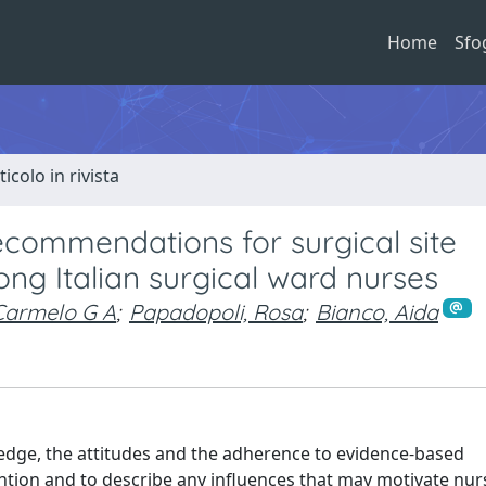
Home
Sfo
ticolo in rivista
commendations for surgical site
ong Italian surgical ward nurses
 Carmelo G A
;
Papadopoli, Rosa
;
Bianco, Aida
ledge, the attitudes and the adherence to evidence-based
ention and to describe any influences that may motivate nur