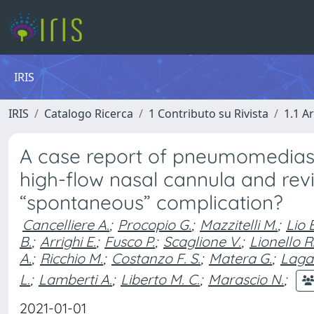
IRIS
IRIS
Catalogo Ricerca
1 Contributo su Rivista
1.1 Ar
A case report of pneumomediast
high-flow nasal cannula and review
“spontaneous” complication?
Cancelliere A.
;
Procopio G.
;
Mazzitelli M.
;
Lio E
B.
;
Arrighi E.
;
Fusco P.
;
Scaglione V.
;
Lionello R
A.
;
Ricchio M.
;
Costanzo F. S.
;
Matera G.
;
Laga
L.
;
Lamberti A.
;
Liberto M. C.
;
Marascio N.
;
2021-01-01