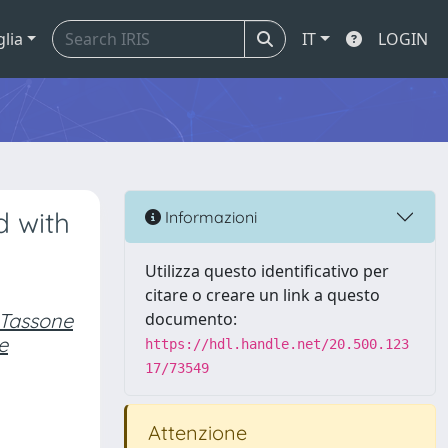
glia
IT
LOGIN
d with
Informazioni
Utilizza questo identificativo per
citare o creare un link a questo
Tassone
documento:
e
https://hdl.handle.net/20.500.123
17/73549
Attenzione