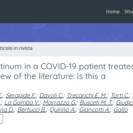
Home
Sfo
ticolo in rivista
inum in a COVID-19 patient treate
 of the literature: Is this a
.
;
Serapide F.
;
Davoli C.
;
Trecarichi E. M.
;
Torti C.
;
.
;
La Gamba V.
;
Marrazzo G.
;
Busceti M. T.
;
Giudic
na D.
;
Bertucci B.
;
Quirino A.
;
Giancotti A.
;
Gallo