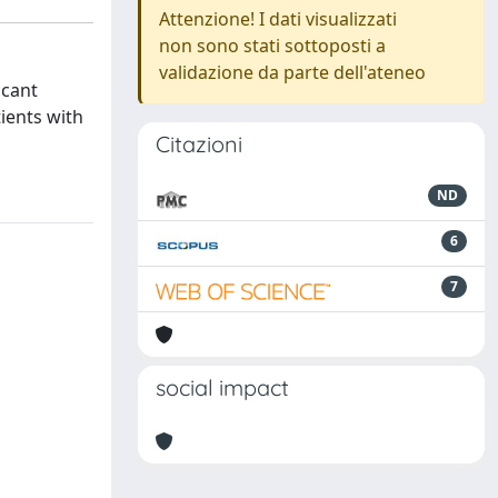
Attenzione! I dati visualizzati
non sono stati sottoposti a
validazione da parte dell'ateneo
icant
tients with
Citazioni
ND
6
7
social impact