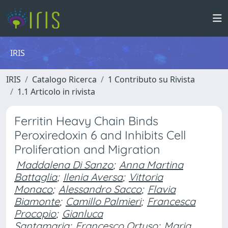
IRIS
IRIS
Catalogo Ricerca
1 Contributo su Rivista
1.1 Articolo in rivista
Ferritin Heavy Chain Binds
Peroxiredoxin 6 and Inhibits Cell
Proliferation and Migration
Maddalena Di Sanzo
;
Anna Martina
Battaglia
;
Ilenia Aversa
;
Vittoria
Monaco
;
Alessandro Sacco
;
Flavia
Biamonte
;
Camillo Palmieri
;
Francesca
Procopio
;
Gianluca
Santamaria
;
Francesco Ortuso
;
Maria