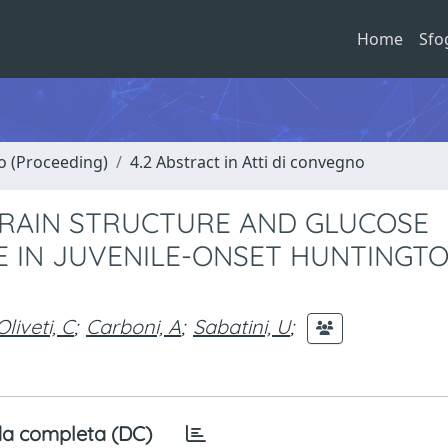
Home
Sfo
no (Proceeding)
4.2 Abstract in Atti di convegno
BRAIN STRUCTURE AND GLUCOSE
E IN JUVENILE-ONSET HUNTINGT
Oliveti, C
;
Carboni, A
;
Sabatini, U
;
a completa (DC)