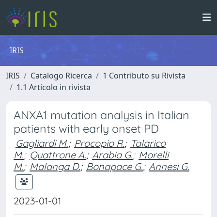
IRIS
IRIS
Catalogo Ricerca
1 Contributo su Rivista
1.1 Articolo in rivista
ANXA1 mutation analysis in Italian
patients with early onset PD
Gagliardi M.
;
Procopio R.
;
Talarico
M.
;
Quattrone A.
;
Arabia G.
;
Morelli
M.
;
Malanga D.
;
Bonapace G.
;
Annesi G.
2023-01-01