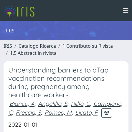
IRIS
IRIS
Catalogo Ricerca
1 Contributo su Rivista
1.5 Abstract in rivista
Understanding barriers to dTap
vaccination recommendations
during pregnancy among
healthcare workers
Bianco, A
;
Angelillo, S
;
Riillo, C
;
Campione,
C
;
Freccia, S
;
Romeo, M
;
Licata, F
2022-01-01