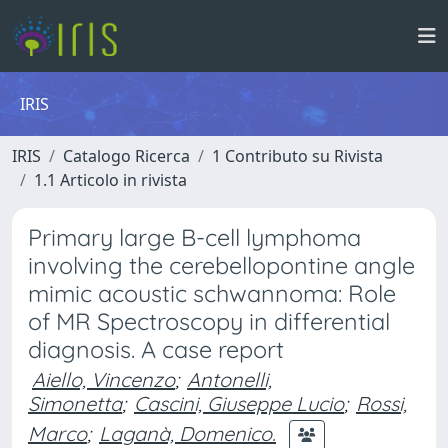
IRIS
IRIS
Catalogo Ricerca
1 Contributo su Rivista
1.1 Articolo in rivista
Primary large B-cell lymphoma
involving the cerebellopontine angle
mimic acoustic schwannoma: Role
of MR Spectroscopy in differential
diagnosis. A case report
Aiello, Vincenzo
;
Antonelli,
Simonetta
;
Cascini, Giuseppe Lucio
;
Rossi,
Marco
;
Laganà, Domenico.