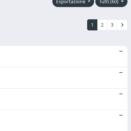
Esportazione
Tutti (60)
1
2
3