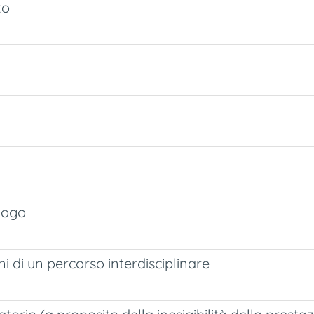
to
alogo
i di un percorso interdisciplinare