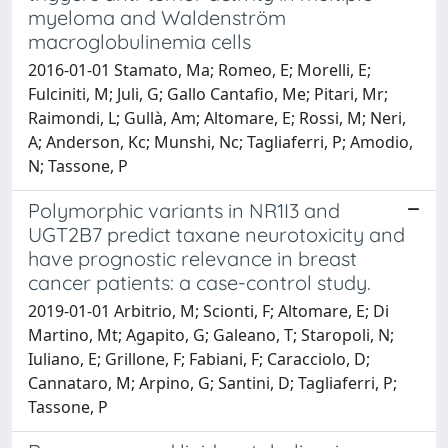
myeloma and Waldenström
macroglobulinemia cells
2016-01-01 Stamato, Ma; Romeo, E; Morelli, E;
Fulciniti, M; Juli, G; Gallo Cantafio, Me; Pitari, Mr;
Raimondi, L; Gullà, Am; Altomare, E; Rossi, M; Neri,
A; Anderson, Kc; Munshi, Nc; Tagliaferri, P; Amodio,
N; Tassone, P
Polymorphic variants in NR1I3 and
UGT2B7 predict taxane neurotoxicity and
have prognostic relevance in breast
cancer patients: a case-control study.
2019-01-01 Arbitrio, M; Scionti, F; Altomare, E; Di
Martino, Mt; Agapito, G; Galeano, T; Staropoli, N;
Iuliano, E; Grillone, F; Fabiani, F; Caracciolo, D;
Cannataro, M; Arpino, G; Santini, D; Tagliaferri, P;
Tassone, P