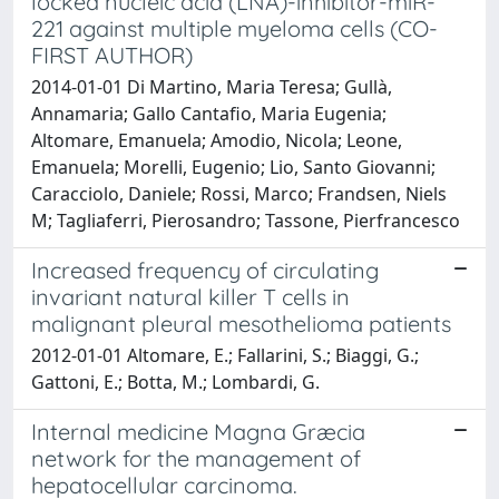
locked nucleic acid (LNA)-inhibitor-miR-
221 against multiple myeloma cells (CO-
FIRST AUTHOR)
2014-01-01 Di Martino, Maria Teresa; Gullà,
Annamaria; Gallo Cantafio, Maria Eugenia;
Altomare, Emanuela; Amodio, Nicola; Leone,
Emanuela; Morelli, Eugenio; Lio, Santo Giovanni;
Caracciolo, Daniele; Rossi, Marco; Frandsen, Niels
M; Tagliaferri, Pierosandro; Tassone, Pierfrancesco
Increased frequency of circulating
invariant natural killer T cells in
malignant pleural mesothelioma patients
2012-01-01 Altomare, E.; Fallarini, S.; Biaggi, G.;
Gattoni, E.; Botta, M.; Lombardi, G.
Internal medicine Magna Græcia
network for the management of
hepatocellular carcinoma.