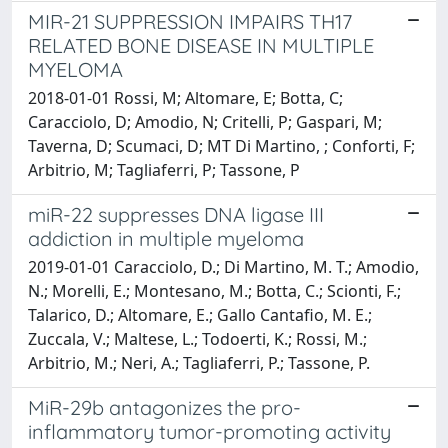
MIR-21 SUPPRESSION IMPAIRS TH17
RELATED BONE DISEASE IN MULTIPLE
MYELOMA
2018-01-01 Rossi, M; Altomare, E; Botta, C;
Caracciolo, D; Amodio, N; Critelli, P; Gaspari, M;
Taverna, D; Scumaci, D; MT Di Martino, ; Conforti, F;
Arbitrio, M; Tagliaferri, P; Tassone, P
miR-22 suppresses DNA ligase III
addiction in multiple myeloma
2019-01-01 Caracciolo, D.; Di Martino, M. T.; Amodio,
N.; Morelli, E.; Montesano, M.; Botta, C.; Scionti, F.;
Talarico, D.; Altomare, E.; Gallo Cantafio, M. E.;
Zuccala, V.; Maltese, L.; Todoerti, K.; Rossi, M.;
Arbitrio, M.; Neri, A.; Tagliaferri, P.; Tassone, P.
MiR-29b antagonizes the pro-
inflammatory tumor-promoting activity