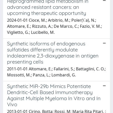
Reprogrammed lipid metabolism in
advanced resistant cancers: an
upcoming therapeutic opportunity
2024-01-01 Cioce, M.; Arbitrio, M.; Poler(\`a), N.;
Altomare, E.; Rizzuto, A.; De Marco, C.; Fazio, V. M.;
Viglietto, G.; Lucibello, M.
Synthetic isoforms of endogenous
sulfatides differently modulate
indoleamine 2,3-dioxygenase in antigen
presenting cells
2011-01-01 Altomare, E.; Fallarini, S.; Battaglini, C. O.;
Mossotti, M.; Panza, L.; Lombardi, G.
Synthetic MiR-29b Mimics Potentiate
Dendritic-Cell Based Immunotherapy
Against Multiple Myeloma In Vitro and In
Vivo
2013-01-01 Cirino, Botta; Rossi, M; Maria Rita Pitari, ;