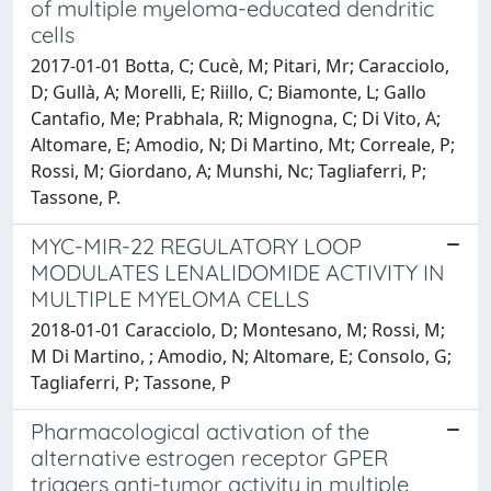
of multiple myeloma-educated dendritic
cells
2017-01-01 Botta, C; Cucè, M; Pitari, Mr; Caracciolo,
D; Gullà, A; Morelli, E; Riillo, C; Biamonte, L; Gallo
Cantafio, Me; Prabhala, R; Mignogna, C; Di Vito, A;
Altomare, E; Amodio, N; Di Martino, Mt; Correale, P;
Rossi, M; Giordano, A; Munshi, Nc; Tagliaferri, P;
Tassone, P.
MYC-MIR-22 REGULATORY LOOP
MODULATES LENALIDOMIDE ACTIVITY IN
MULTIPLE MYELOMA CELLS
2018-01-01 Caracciolo, D; Montesano, M; Rossi, M;
M Di Martino, ; Amodio, N; Altomare, E; Consolo, G;
Tagliaferri, P; Tassone, P
Pharmacological activation of the
alternative estrogen receptor GPER
triggers anti-tumor activity in multiple