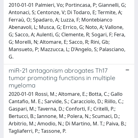
2010-01-01 Palmieri, Vo; Portincasa, P; Giannelli, G;
Antonaci, S; Centonze, V; Di Todaro, E; Termite, A;
Ferraù, O; Spadaro, A; Luzza, F; Montebianco
Abenavoli, L; Musca, G; Errico, G; Noto, A; Vallone,
G; Sacco, A; Aulenti, G; Clemente, R; Sogari, F; Fera,
G; Morelli, N; Altomare, E; Sacco, R; Rini, Gb;
Mansueto, P; Mazzucca, L; D’Angelo, S; Palasciano,
G.
miR-21 antagonism abrogates Th17
tumor promoting functions in multiple
myeloma
2020-01-01 Rossi, M.; Altomare, E.; Botta, C.; Gallo
Cantafio, M. E.; Sarvide, S.; Caracciolo, D.; Riillo, C.;
Gaspari, M.; Taverna, D.; Conforti, F.; Critelli, P.;
Bertucci, B.; Iannone, M.; Polera, N.; Scumaci, D.;
Arbitrio, M.; Amodio, N.; Di Martino, M. T.; Paiva, B.;
Tagliaferri, P.; Tassone, P.