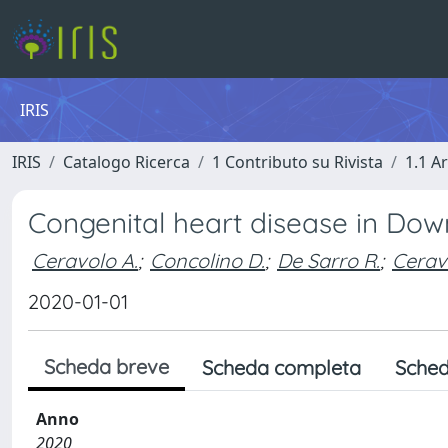
IRIS
IRIS
Catalogo Ricerca
1 Contributo su Rivista
1.1 Ar
Congenital heart disease in Do
Ceravolo A.
;
Concolino D.
;
De Sarro R.
;
Cerav
2020-01-01
Scheda breve
Scheda completa
Sched
Anno
2020