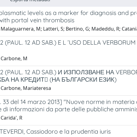
plasmatic levels as a marker for diagnosis and p
with portal vein thrombosis
Malaguarnera, M; Latteri, S; Bertino, G; Madeddu, R; Catani
35,2 (PAUL. 12 AD SAB.) E L ’USO DELLA VERBOR
 Carbone, M
.35.2 (PAUL. 12 AD SAB.) И ИЗПОЛЗВАНЕ НА VE
А НА КРЕДИТ (НА БЪЛГАРСКИ ЕЗИК)
 Carbone, Mariateresa
n. 33 del 14 marzo 2013] "Nuove norme in materia di
e di informazioni da parte delle pubbliche ammini
Carida', R
EVERDI, Cassiodoro e la prudentia iuris