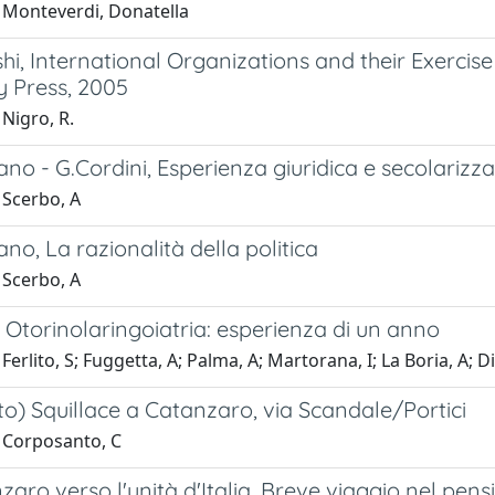
 Monteverdi, Donatella
hi, International Organizations and their Exercis
y Press, 2005
Nigro, R.
ano - G.Cordini, Esperienza giuridica e secolarizz
 Scerbo, A
ano, La razionalità della politica
 Scerbo, A
in Otorinolaringoiatria: esperienza di un anno
erlito, S; Fuggetta, A; Palma, A; Martorana, I; La Boria, A; Di 
o) Squillace a Catanzaro, via Scandale/Portici
 Corposanto, C
aro verso l'unità d'Italia. Breve viaggio nel pensi