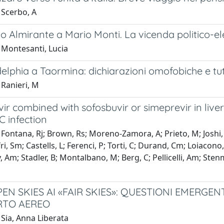
 Scerbo, A
o Almirante a Mario Monti. La vicenda politico-ele
 Montesanti, Lucia
elphia a Taormina: dichiarazioni omofobiche e tut
 Ranieri, M
ir combined with sofosbuvir or simeprevir in liver
 C infection
Fontana, Rj; Brown, Rs; Moreno-Zamora, A; Prieto, M; Joshi, 
fri, Sm; Castells, L; Ferenci, P; Torti, C; Durand, Cm; Loiacono
 Am; Stadler, B; Montalbano, M; Berg, C; Pellicelli, Am; Ste
PEN SKIES AI «FAIR SKIES»: QUESTIONI EMERGE
RTO AEREO
Sia, Anna Liberata