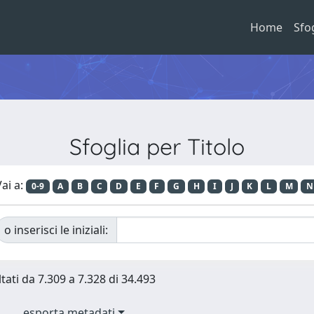
Home
Sfo
Sfoglia per Titolo
ai a:
0-9
A
B
C
D
E
F
G
H
I
J
K
L
M
N
o inserisci le iniziali:
ltati da 7.309 a 7.328 di 34.493
esporta metadati