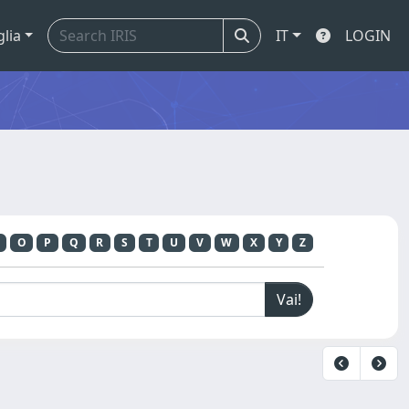
glia
IT
LOGIN
O
P
Q
R
S
T
U
V
W
X
Y
Z